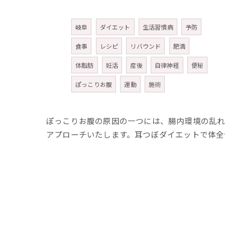
タグ
Tags
岐阜
ダイエット
生活習慣病
予防
食事
レシピ
リバウンド
肥満
体脂肪
妊活
産後
自律神経
便秘
ぽっこりお腹
運動
施術
ぽっこりお腹の原因の一つには、腸内環境の乱れ
アプローチいたします。耳つぼダイエットで体全