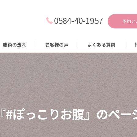
0584-40-1957
予約フ
施術の流れ
お客様の声
よくある質問
耳
痩
減
生
『#ぽっこりお腹』のペー
食