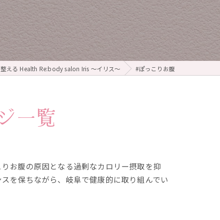
 Health Re:body salon Iris ～イリス～
#ぽっこりお腹
ジ一覧
こりお腹の原因となる過剰なカロリー摂取を抑
ンスを保ちながら、岐阜で健康的に取り組んでい