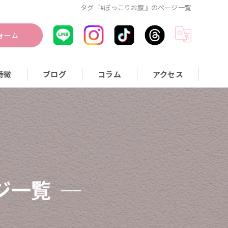
タグ『#ぽっこりお腹』のページ一覧
ォーム
特徴
ブログ
コラム
アクセス
つぼ
身
量
活習慣
ジ一覧
事指導