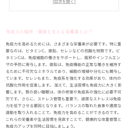
体重管理に役立つ、免疫力をサポートする食事法
日常生活に取り入れよう！免疫力を高めるヒント
健康的なライフスタイルで免疫力を最適化する方法
免疫力の秘密：健康を支える栄養素とは？
免疫力を高めるためには、さまざまな栄養素が必要です。特に重
要なのは、ビタミンC、亜鉛、セレンなどの抗酸化物質です。ビ
タミンCは、免疫細胞の働きをサポートし、風邪やインフルエン
ザの予防に寄与します。亜鉛は、免疫機能の正常な働きを維持す
るために不可欠なミネラルであり、細胞の増殖や分化にも関与し
ています。セレンもまた、免疫系を強化する効果があり、体内の
抗酸化作用を促進します。 加えて、生活習慣も免疫力に大きく影
響します。質の良い睡眠は、体の修復や免疫系の強化に必要不可
欠です。さらに、ストレス管理も重要で、過度なストレスは免疫
力を低下させる要因となります。バランスの取れた食事や適度な
運動を取り入れることで、免疫力を高めることができるのです。
これらの栄養素や生活習慣を見直すことで、健康的な体重管理と
免疫力アップを同時に目指しましょう。