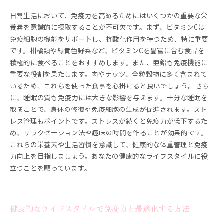
日常生活において、免疫力を高めるためにはいくつかの重要な栄
養素を意識的に摂取することが不可欠です。まず、ビタミンCは
免疫細胞の機能をサポートし、抗酸化作用を持つため、特に重要
です。柑橘類や緑黄色野菜など、ビタミンCを豊富に含む食品を
積極的に食べることをおすすめします。また、亜鉛も免疫機能に
重要な役割を果たします。肉やナッツ、全粒穀物に多く含まれて
いるため、これらを使った食事を心掛けると良いでしょう。 さら
に、睡眠の質も免疫力には大きな影響を与えます。十分な睡眠を
取ることで、身体の修復や免疫細胞の生成が促進されます。スト
レス管理もポイントです。ストレスが続くと免疫力が低下するた
め、リラクゼーション法や趣味の時間を作ることが効果的です。
これらの栄養素や生活習慣を意識して、健康的な体重管理と免疫
力向上を目指しましょう。あなたの健康的なライフスタイルに役
立つことを願っています。
健康的なライフスタイルで免疫力を最適化する方法