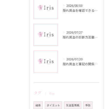
2026/08/03
隠れ貧血を確認できるツアー活用法と岐阜県揖斐郡揖斐川町での検査や健診比較ガイド
2026/07/27
隠れ貧血の診断方法徹底解説フェリチン値やセルフチェックで見逃さないコツ
2026/07/20
隠れ貧血と筆記の関係を知り女性が実践できるセルフケア徹底ガイド
タグ
Tags
岐阜
ダイエット
生活習慣病
予防