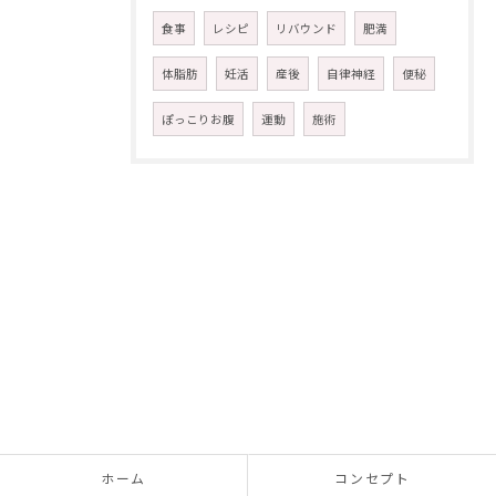
食事
レシピ
リバウンド
肥満
体脂肪
妊活
産後
自律神経
便秘
ぽっこりお腹
運動
施術
ホーム
コンセプト