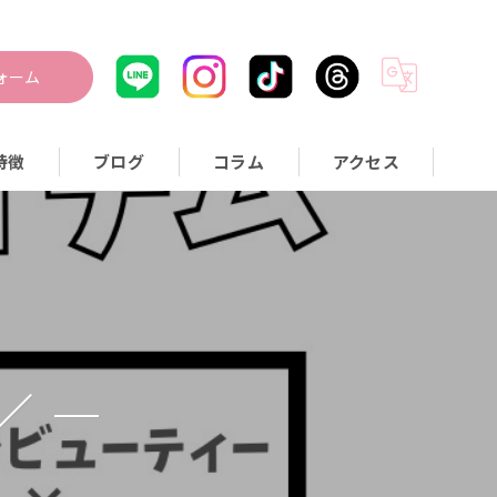
ォーム
特徴
ブログ
コラム
アクセス
つぼ
身
量
活習慣
／
事指導