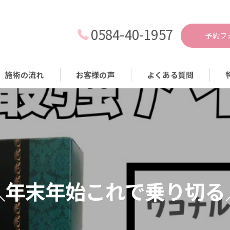
0584-40-1957
予約フ
施術の流れ
お客様の声
よくある質問
耳
痩
減
生
＼年末年始これで乗り切る
食