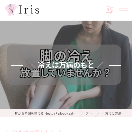
＼ 冷えは万病のもと ／
耳から不調を整える Health Re:body salon Iris ～イリス～
ブログ
＼ 冷えは万病のもと ／