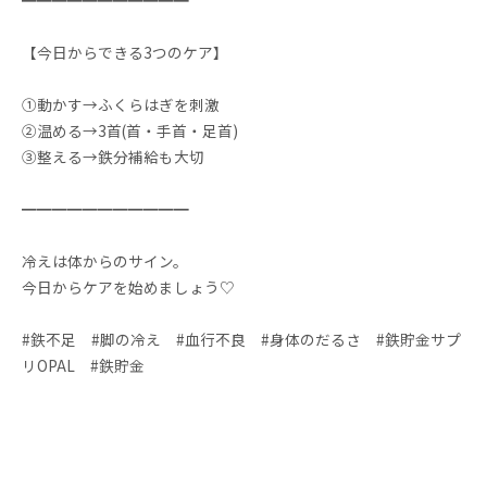
━━━━━━━━━━━
【今日からできる3つのケア】
①動かす→ふくらはぎを刺激
②温める→3首(首・手首・足首)
③整える→鉄分補給も大切
━━━━━━━━━━━
冷えは体からのサイン。
今日からケアを始めましょう♡
#鉄不足 #脚の冷え #血行不良 #身体のだるさ #鉄貯金サプ
リOPAL #鉄貯金