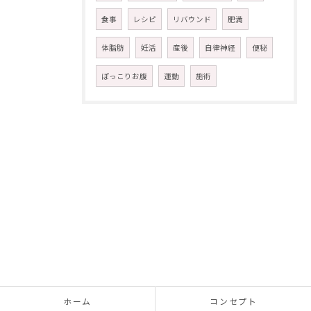
食事
レシピ
リバウンド
肥満
体脂肪
妊活
産後
自律神経
便秘
ぽっこりお腹
運動
施術
ホーム
コンセプト