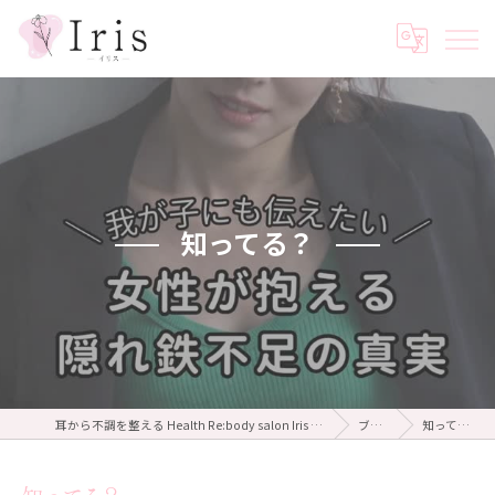
知ってる？
耳から不調を整える Health Re:body salon Iris ～イリス～
ブログ
知ってる？