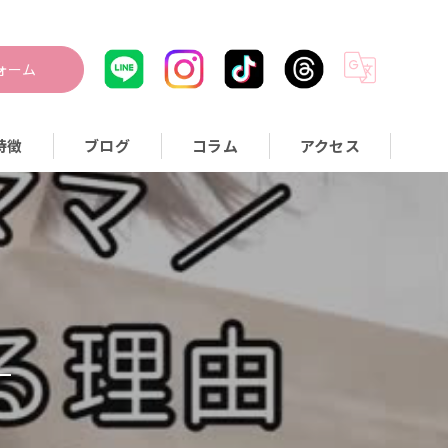
ォーム
特徴
ブログ
コラム
アクセス
つぼ
身
量
活習慣
事指導