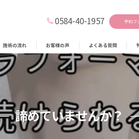
0584-40-1957
予約フ
施術の流れ
お客様の声
よくある質問
耳
痩
減
生
諦めていませんか？
食