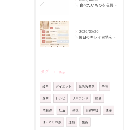
＼ 食べたいものを我慢しない ／
2026/05/20
＼毎日のキレイ習慣を、もっとお得に／
タグ
Tags
岐阜
ダイエット
生活習慣病
予防
食事
レシピ
リバウンド
肥満
体脂肪
妊活
産後
自律神経
便秘
ぽっこりお腹
運動
施術