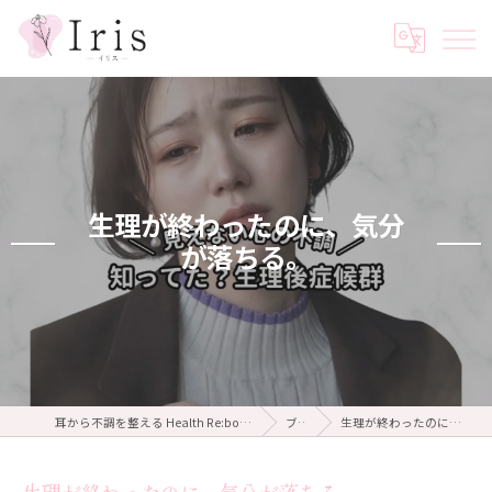
生理が終わったのに、気分
が落ちる。
耳から不調を整える Health Re:body salon Iris ～イリス～
ブログ
生理が終わったのに、気分が落ちる。