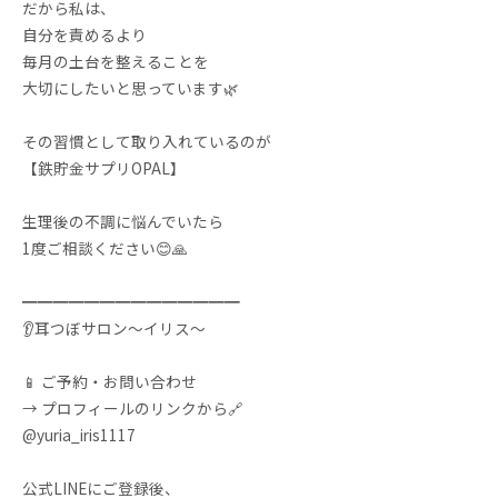
だから私は、
自分を責めるより
毎月の土台を整えることを
大切にしたいと思っています🌿
その習慣として取り入れているのが
【鉄貯金サプリOPAL】
生理後の不調に悩んでいたら
1度ご相談ください😊🙏
━━━━━━━━━━━━━━
👂耳つぼサロン〜イリス〜
📱 ご予約・お問い合わせ
→ プロフィールのリンクから🔗
@yuria_iris1117
公式LINEにご登録後、