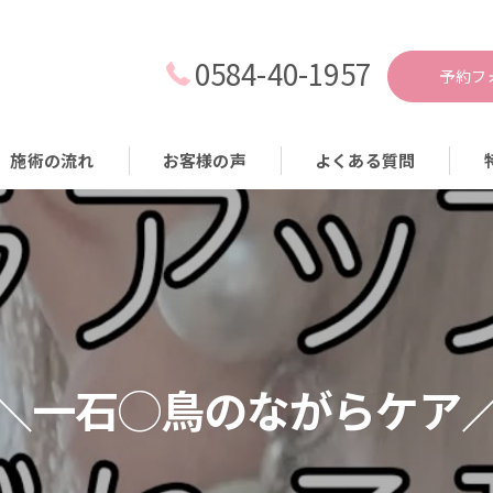
0584-40-1957
予約フ
施術の流れ
お客様の声
よくある質問
耳
痩
減
生
＼一石◯鳥のながらケア
食