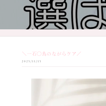
＼一石◯鳥のながらケア／
2025/11/15