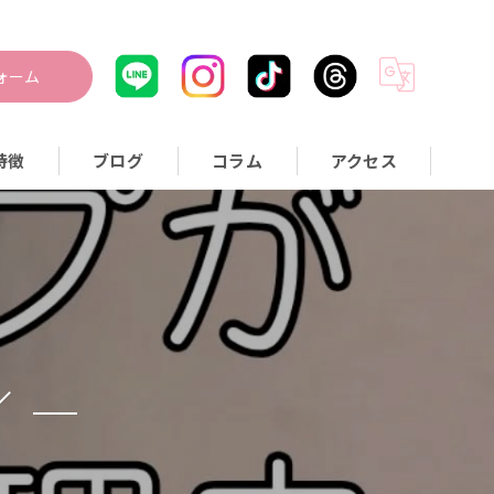
ォーム
特徴
ブログ
コラム
アクセス
つぼ
身
量
活習慣
／
事指導