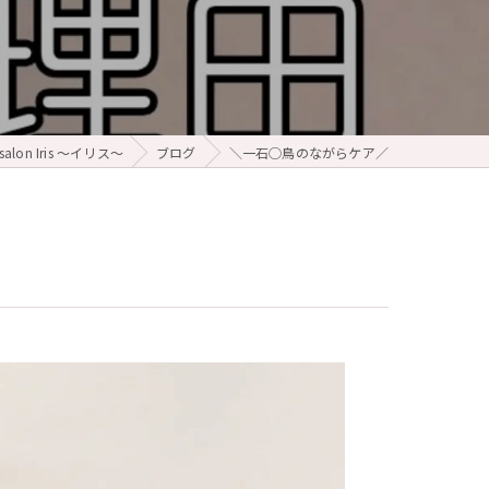
alon Iris ～イリス～
ブログ
＼一石◯鳥のながらケア／