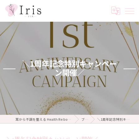
＼1周年記念特別キャンペー
ン開催／
耳から不調を整える Health Re:body salon Iris ～イリス～
ブログ
＼1周年記念特別キャンペーン開催／